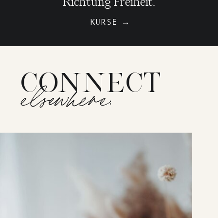
Richtung Freiheit.
KURSE →
CONNECT
elsewhere: