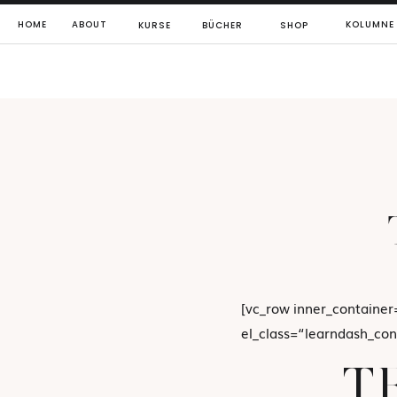
HOME
ABOUT
KOLUMNE
KURSE
BÜCHER
SHOP
[vc_row inner_container=
el_class=“learndash_con
T