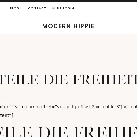
BLOG
CONTACT
KURS LOGIN
MODERN HIPPIE
TEILE DIE FREIHEI
“no“][vc_column offset=“vc_col-lg-offset-2 vc_col-lg-8″][vc_c
tent“]
EILE DIE FREIHE