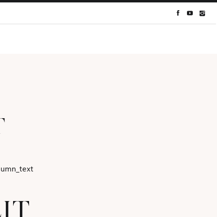
T
olumn_text
IT